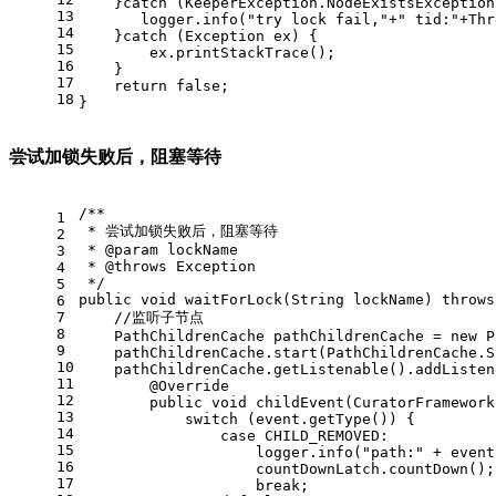
    }catch (KeeperException.NodeExistsException
13
       logger.info("try lock fail,"+" tid:"+Thr
14
    }catch (Exception ex) {
15
        ex.printStackTrace();
16
    }
17
    return false;
18
}
尝试加锁失败后，阻塞等待
/**
1
 * 尝试加锁失败后，阻塞等待
2
 * @param lockName
3
 * @throws Exception
4
 */
5
public void waitForLock(String lockName) throws
6
7
    //监听子节点
8
    PathChildrenCache pathChildrenCache = new P
9
    pathChildrenCache.start(PathChildrenCache.S
10
    pathChildrenCache.getListenable().addListen
11
        @Override
12
        public void childEvent(CuratorFramework
13
            switch (event.getType()) {
14
                case CHILD_REMOVED:
15
                    logger.info("path:" + event
16
                    countDownLatch.countDown();
17
                    break;