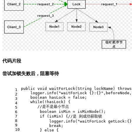
代码片段
尝试加锁失败后，阻塞等待
public void waitForLock(String lockName) throws
1
    logger.info("waitForLock {}:{}",beforeNode,
2
    boolean hasLock = false;
3
    while(!hasLock) {
4
       //是不是最小节点
5
        boolean isMin = isMinNode();
6
7
        if (isMin) {//是 则成功获取锁
8
            logger.info("waitForLock getLock:{}
9
            break;
10
        } else {