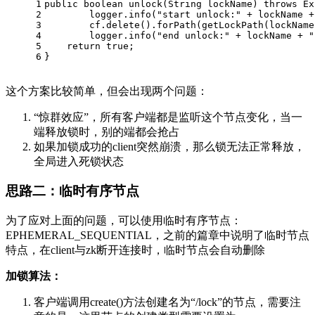
1
public boolean unlock(String lockName) throws Ex
2
        logger.info("start unlock:" + lockName +
3
        cf.delete().forPath(getLockPath(lockName
4
        logger.info("end unlock:" + lockName + "
5
    return true;
6
}
这个方案比较简单，但会出现两个问题：
“惊群效应”，所有客户端都是监听这个节点变化，当一
端释放锁时，别的端都会抢占
如果加锁成功的client突然崩溃，那么锁无法正常释放，
全局进入死锁状态
思路二：临时有序节点
为了应对上面的问题，可以使用临时有序节点：
EPHEMERAL_SEQUENTIAL，之前的篇章中说明了临时节点
特点，在client与zk断开连接时，临时节点会自动删除
加锁算法：
客户端调用create()方法创建名为“/lock”的节点，需要注