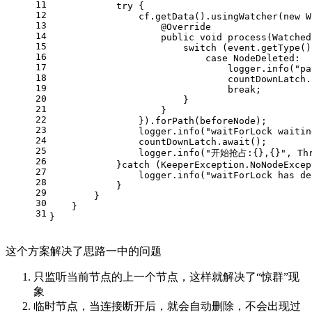
11
            try {
12
                cf.getData().usingWatcher(new W
13
                    @Override
14
                    public void process(Watched
15
                        switch (event.getType()
16
                            case NodeDeleted:
17
                                logger.info("pa
18
                                countDownLatch.
19
                                break;
20
                        }
21
                    }
22
                }).forPath(beforeNode);
23
                logger.info("waitForLock waitin
24
                countDownLatch.await();
25
                logger.info("开始抢占:{},{}", Thr
26
            }catch (KeeperException.NoNodeExcep
27
                logger.info("waitForLock has de
28
            }
29
        }
30
    }
31
}
这个方案解决了思路一中的问题
只监听当前节点的上一个节点，这样就解决了“惊群”现
象
临时节点，当连接断开后，就会自动删除，不会出现过