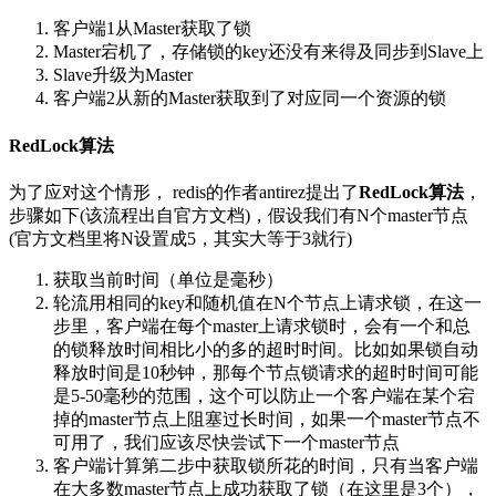
客户端1从Master获取了锁
Master宕机了，存储锁的key还没有来得及同步到Slave上
Slave升级为Master
客户端2从新的Master获取到了对应同一个资源的锁
RedLock算法
为了应对这个情形， redis的作者antirez提出了
RedLock算法
，
步骤如下(该流程出自官方文档)，假设我们有N个master节点
(官方文档里将N设置成5，其实大等于3就行)
获取当前时间（单位是毫秒）
轮流用相同的key和随机值在N个节点上请求锁，在这一
步里，客户端在每个master上请求锁时，会有一个和总
的锁释放时间相比小的多的超时时间。比如如果锁自动
释放时间是10秒钟，那每个节点锁请求的超时时间可能
是5-50毫秒的范围，这个可以防止一个客户端在某个宕
掉的master节点上阻塞过长时间，如果一个master节点不
可用了，我们应该尽快尝试下一个master节点
客户端计算第二步中获取锁所花的时间，只有当客户端
在大多数master节点上成功获取了锁（在这里是3个），