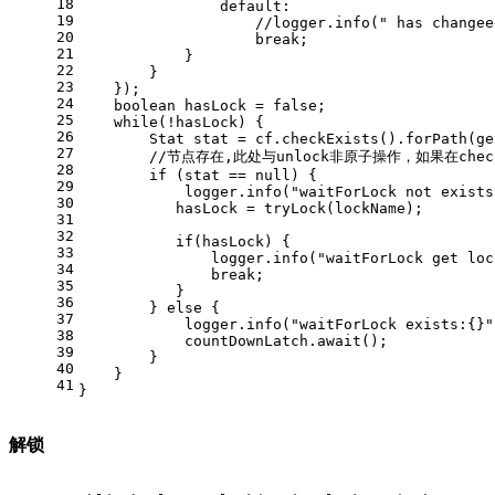
18
                default:
19
                    //logger.info(" has changee
20
                    break;
21
            }
22
        }
23
    });
24
    boolean hasLock = false;
25
    while(!hasLock) {
26
        Stat stat = cf.checkExists().forPath(ge
27
        //节点存在,此处与unlock非原子操作，如果在chec
28
        if (stat == null) {
29
            logger.info("waitForLock not exists
30
           hasLock = tryLock(lockName);
31
32
           if(hasLock) {
33
               logger.info("waitForLock get loc
34
               break;
35
           }
36
        } else {
37
            logger.info("waitForLock exists:{}"
38
            countDownLatch.await();
39
        }
40
    }
41
}
解锁