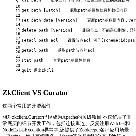
ls2 path    显示当前节点下的节点和当前节点的属性信息
9
10
get path [watch]    获取path的属性信息和数据内容
11
12
13
set path data [version]    更新path的数据内容，
14
15
delete path [version]    删除节点，不能递归删除
16
17
setacl path acl    设置节点acl,例子(scheme:id:passw
18
19
getacl path    获取path节点的acl
20
21
stat path    查看path的属性信息
22
23
24
quit 退出zkcli
ZkClient VS Curator
这两个常用的开源组件
相对zkclient,Curator已经成为Apache的顶级项目,不仅解决了非
常底层的细节开发工作，包括连接重连、反复注册Watcher和
NodeExistsException异常等,还提供了Zookeeper各种应用场景