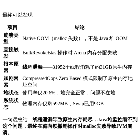
最终可以发现
项目
结论
崩溃类
Native OOM（malloc 失败），不是 Java 堆 OOM
型
直接触
BulkRevokeBias 操作时 Arena 内存分配失败
发
根本原
线程泄漏
——31952个线程消耗了约31GB原生内存
因
加剧因
CompressedOops Zero Based 模式限制了原生内存地
素
址空间
堆状态
使用率仅20.6%，堆完全正常，问题不在堆
系统状
物理内存仅剩592MB，Swap已用9GB
态
一句话总结：
线程泄漏导致原生内存耗尽，Java堆监控看不到
这个问题，最终在偏向锁撤销操作时malloc失败导致JVM崩
溃。