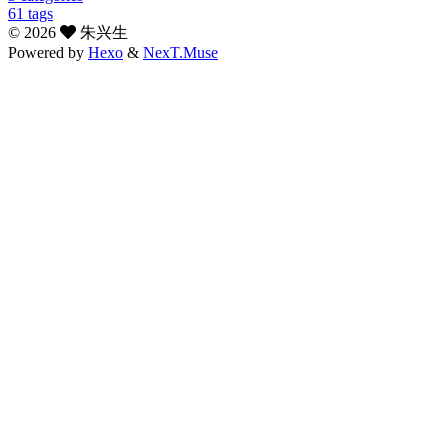
61
tags
©
2026
朱兴生
Powered by
Hexo
&
NexT.Muse