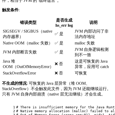
件，相当于 JVM 的”临终遗言”。
触发条件
:
是否生成
错误类型
说明
hs_err log
SIGSEGV / SIGBUS（native
JVM 内部访问了非
✅ 是
内存越界）
法内存地址
Native OOM（malloc 失败）
✅ 是
malloc 失败
JVM 自身逻辑检测
JVM 内部断言失败
✅ 是
到不一致
Java 堆
这是可恢复的 Java
❌ 否
OOM（OutOfMemoryError）
异常，应用可 catch
StackOverflowError
❌ 否
可恢复
不生成的情况
: 可恢复的 Java 层异常（堆 OOM、
StackOverflow）不会触发此文件，因为 JVM 还能继续运行。
只有 JVM 自身内部崩溃（native 层无法继续）才会生成。
1
# There is insufficient memory for the Java Runt
2
# Native memory allocation (malloc) failed to al
3
# Out of Memory Error (arena.cpp:81), pid=1, tid