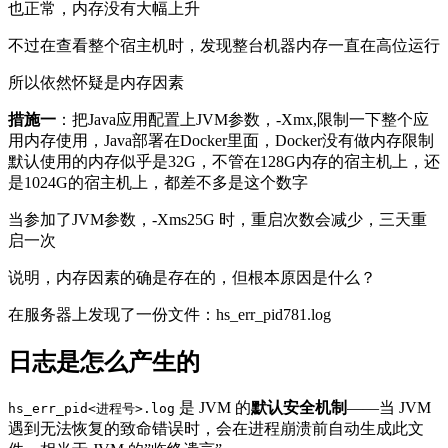
也正常，内存没有大幅上升
不过在查看整个宿主机时，发现整台机器内存一直在高位运行
所以依然怀疑是内存因素
措施一
：把Java应用配置上JVM参数，-Xmx,限制一下整个应
用内存使用，Java部署在Docker里面，Docker没有做内存限制
默认使用的内存似乎是32G，不管在128G内存的宿主机上，还
是1024G的宿主机上，都差不多是这个数字
当参加了JVM参数，-Xms25G 时，重启次数会减少，三天重
启一次
说明，内存因素的确是存在的，但根本原因是什么？
在服务器上发现了一份文件：hs_err_pid781.log
日志是怎么产生的
是 JVM 的
默认安全机制
——当 JVM
hs_err_pid<进程号>.log
遇到无法恢复的致命错误时，会在进程崩溃前自动生成此文