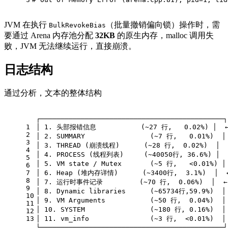
JVM 在执行
（批量撤销偏向锁）操作时，需
BulkRevokeBias
要通过 Arena 内存池分配
32KB
的原生内存，malloc 调用失
败，JVM 无法继续运行，直接崩溃。
日志结构
通过分析，文本的整体结构
┌─────────────────────────────────────────────┐
1
│ 1. 头部报错信息           (~27 行,   0.02%) │
2
│ 2. SUMMARY                (~7 行,   0.01%)
3
│ 3. THREAD (崩溃线程)      (~28 行,  0.02%)  
4
│ 4. PROCESS (线程列表)     (~40050行, 36.6%) │
5
│ 5. VM state / Mutex       (~5 行,   <0.01%) 
6
7
│ 6. Heap (堆内存详情)      (~3400行,  3.1%)  │ 
8
│ 7. 运行时事件记录         (~70 行,  0.06%)  │
9
│ 8. Dynamic libraries      (~65734行,59.9%) 
10
│ 9. VM Arguments           (~50 行,  0.04%) 
11
│ 10. SYSTEM                (~180 行, 0.16%) 
12
13
│ 11. vm_info               (~3 行,  <0.01%)  
└─────────────────────────────────────────────┘