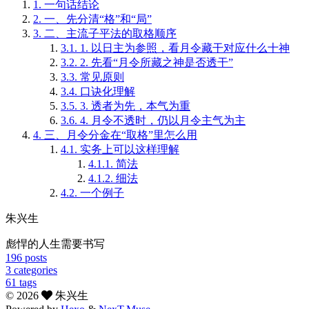
1.
一句话结论
可以粗略理解为：
2.
一、先分清“格”和“局”
格
= 立题目
3.
二、主流子平法的取格顺序
局
= 看这道题有没有做成
3.1.
1. 以日主为参照，看月令藏干对应什么十神
3.2.
2. 先看“月令所藏之神是否透干”
所以程序上、分析上都建议按这个顺序：
3.3.
常见原则
3.4.
口诀化理解
先取格，再判局，最后定用神。
3.5.
3. 透者为先，本气为重
3.6.
4. 月令不透时，仍以月令主气为主
4.
三、月令分金在“取格”里怎么用
二、主流子平法的取格顺序
4.1.
实务上可以这样理解
4.1.1.
简法
1. 以日主为参照，看月令藏干对应什么十神
4.1.2.
细法
4.2.
一个例子
格局不是脱离日主单独看的。
朱兴生
比如：
彪悍的人生需要书写
对
甲日主
来说，辛是正官、庚是七杀、己是正财、戊是
196
posts
对
丙日主
来说，戊是食神、己是伤官、癸是正官、壬是
3
categories
61
tags
所以“格”到底是什么，必须先把
月令藏干换算成日主的十神
。
©
2026
朱兴生