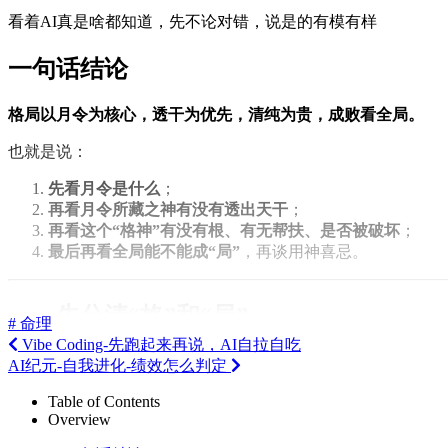
看着AI真是啥都知道，先不论对错，说是的有模有样
一句话结论
格局以月令为核心，透干为优先，清纯为贵，成败看全局。
也就是说：
先看月令是什么
；
再看月令所藏之神有没有透出天干
；
再看这个“格神”有没有根、有无帮扶、是否被破坏
；
最后再看全局能不能成“局”
，再谈用神喜忌。
一、先分清“格”和“局”
# 命理
Vibe Coding-先跑起来再说，AI自拉自吃
这两个词经常连在一起说，但其实不是一回事：
AI纪元-自我进化-绩效怎么判定
格
：偏重“月令主什么”，也就是命局的主导十神从哪里立
Table of Contents
Overview
局
：偏重“全盘有没有配合成势”，也就是这个格能不能