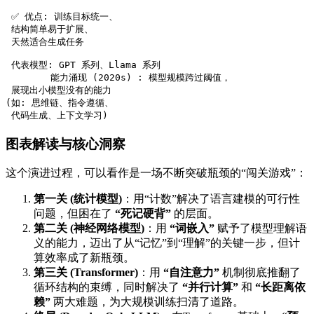
 ✅ 优点: 训练目标统一、
 结构简单易于扩展、
 天然适合生成任务
 代表模型: GPT 系列、Llama 系列

        能力涌现 (2020s) : 模型规模跨过阈值，
 展现出小模型没有的能力
(如: 思维链、指令遵循、
 代码生成、上下文学习)
图表解读与核心洞察
这个演进过程，可以看作是一场不断突破瓶颈的“闯关游戏”：
第一关 (统计模型)
：用“计数”解决了语言建模的可行性
问题，但困在了
“死记硬背”
的层面。
第二关 (神经网络模型)
：用
“词嵌入”
赋予了模型理解语
义的能力，迈出了从“记忆”到“理解”的关键一步，但计
算效率成了新瓶颈。
第三关 (Transformer)
：用
“自注意力”
机制彻底推翻了
循环结构的束缚，同时解决了
“并行计算”
和
“长距离依
赖”
两大难题，为大规模训练扫清了道路。