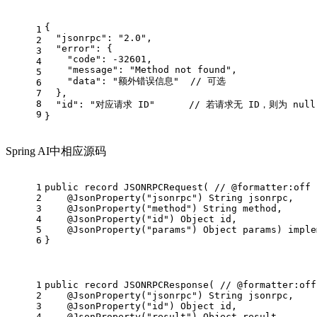
{
1
  "jsonrpc": "2.0",
2
  "error": {
3
    "code": -32601,
4
    "message": "Method not found",
5
    "data": "额外错误信息"  // 可选
6
7
  },
8
  "id": "对应请求 ID"      // 若请求无 ID，则为 null
9
}
Spring AI中相应源码
1
public record JSONRPCRequest( // @formatter:off 
2
    @JsonProperty("jsonrpc") String jsonrpc,  
3
    @JsonProperty("method") String method,  
4
    @JsonProperty("id") Object id,  
5
    @JsonProperty("params") Object params) imple
6
}
1
public record JSONRPCResponse( // @formatter:off
2
    @JsonProperty("jsonrpc") String jsonrpc,  
3
    @JsonProperty("id") Object id,  
4
    @JsonProperty("result") Object result,  