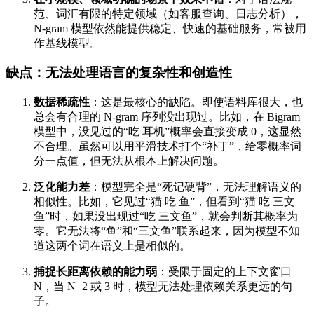
范、词汇有限的特定领域（如客服查询、日志分析），
N-gram 模型依然能提供稳定、快速的基础服务，常被用
作基线模型。
缺点：无法处理语言的复杂性和创造性
数据稀疏性
：这是最核心的缺陷。即使语料库很大，也
总会有合理的 N-gram 序列没出现过。比如，在 Bigram
模型中，没见过的“吃 耳机”概率会直接变成 0，这显然
不合理。虽然可以用平滑技术打个“补丁”，给零概率词
分一点值，但无法从根本上解决问题。
泛化能力差
：模型完全是“死记硬背”，无法理解语义的
相似性。比如，它见过“猫 吃 鱼”，但看到“猫 吃 三文
鱼”时，如果没出现过“吃 三文鱼”，就会判断其概率为
零。它无法将“鱼”和“三文鱼”联系起来，因为模型不知
道这两个词在语义上是相似的。
捕捉长距离依赖的能力弱
：受限于固定的上下文窗口
N，当 N=2 或 3 时，模型无法处理依赖关系更远的句
子。