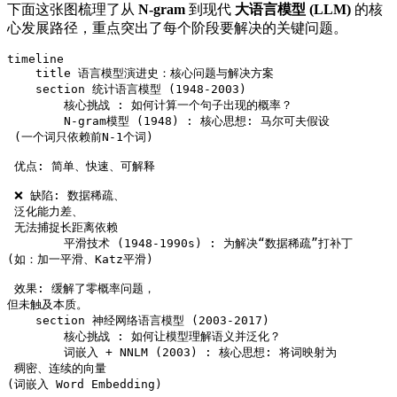
下面这张图梳理了从
N-gram
到现代
大语言模型 (LLM)
的核
心发展路径，重点突出了每个阶段要解决的关键问题。
timeline

    title 语言模型演进史：核心问题与解决方案

    section 统计语言模型 (1948-2003)

        核心挑战 : 如何计算一个句子出现的概率？

        N-gram模型 (1948) : 核心思想: 马尔可夫假设
 (一个词只依赖前N-1个词)
 优点: 简单、快速、可解释
 ❌ 缺陷: 数据稀疏、
 泛化能力差、
 无法捕捉长距离依赖

        平滑技术 (1948-1990s) : 为解决“数据稀疏”打补丁
(如：加一平滑、Katz平滑)
 效果: 缓解了零概率问题，
但未触及本质。

    section 神经网络语言模型 (2003-2017)

        核心挑战 : 如何让模型理解语义并泛化？

        词嵌入 + NNLM (2003) : 核心思想: 将词映射为
 稠密、连续的向量
(词嵌入 Word Embedding)