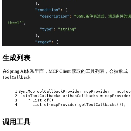
生成列表
在Spring AI体系里面，MCP Client 获取的工具列表，会抽象成
ToolCallback
1
SyncMcpToolCallbackProvider mcpProvider = mcpToo
2
List<ToolCallback> arthasCallbacks = mcpProvider
3
    ? List.of()  
4
    : List.of(mcpProvider.getToolCallbacks());
调用工具