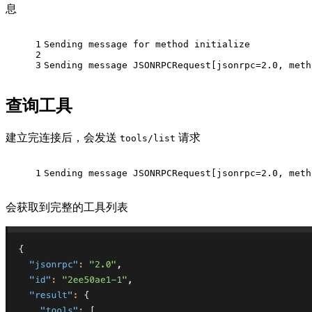
息
1
Sending message for method initialize
2
3
Sending message JSONRPCRequest[jsonrpc=2.0, meth
查询工具
建立完连接后，会发送
请求
tools/list
1
Sending message JSONRPCRequest[jsonrpc=2.0, meth
会获取到完整的工具列表