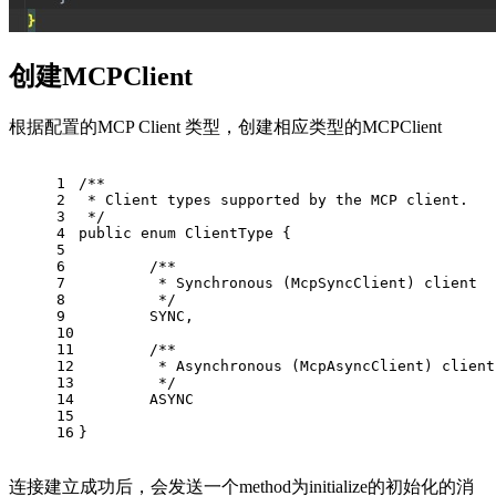
创建MCPClient
根据配置的MCP Client 类型，创建相应类型的MCPClient
1
/**
2
 * Client types supported by the MCP client.
3
 */
4
public enum ClientType {
5
6
	/**
7
	 * Synchronous (McpSyncClient) client
8
	 */
9
	SYNC,
10
11
	/**
12
	 * Asynchronous (McpAsyncClient) client
13
	 */
14
	ASYNC
15
16
}
连接建立成功后，会发送一个method为initialize的初始化的消