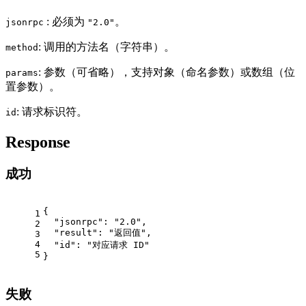
: 必须为
。
jsonrpc
"2.0"
: 调用的方法名（字符串）。
method
: 参数（可省略），支持对象（命名参数）或数组（位
params
置参数）。
: 请求标识符。
id
Response
成功
{
1
  "jsonrpc": "2.0",
2
  "result": "返回值",
3
4
  "id": "对应请求 ID"
5
}
失败