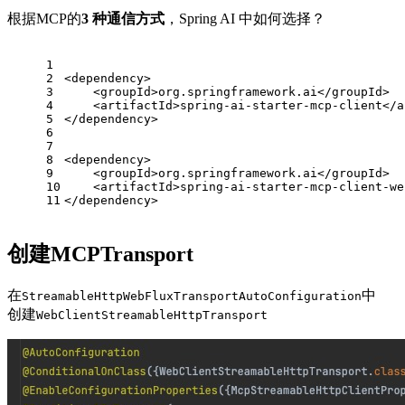
根据MCP的
3 种通信方式
，Spring AI 中如何选择？
1
2
<
dependency
>
3
<
groupId
>
org.springframework.ai
</
groupId
>
4
<
artifactId
>
spring-ai-starter-mcp-client
</
a
5
</
dependency
>
6
7
8
<
dependency
>
9
<
groupId
>
org.springframework.ai
</
groupId
>
10
<
artifactId
>
spring-ai-starter-mcp-client-we
11
</
dependency
>
创建MCPTransport
在
中
StreamableHttpWebFluxTransportAutoConfiguration
创建
WebClientStreamableHttpTransport