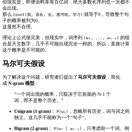
但现实是，即便语料库有百亿词，绝大多数长序列也一次都不
会出现。
那么
就等于0，导致整个句
Count(我, 喜欢, 在, 图书馆, 学习)
子的概率被判为0。
这显然不合理。
理论上公式很完美，但现实中，词序列
的组
(w₁, ..., wₘ₋₁)
合是天文数字，几乎不可能出现完全一样的。所以，直接计算
这个概率是不可能的。
马尔可夫假设
为了解决这个问题，研究者们提出了
马尔可夫假设
，简化
成
N-gram 模型
：
“一个词出现的概率，只取决于它前面的 N-1 个
词，而不是整个历史。”
Unigram (1-gram)
：
，忽略所有历史，词与词之间
P(wₘ)
独立。这几乎不能称为一个“句子”。
Bigram (2-gram)
：
，只考虑前一个词。例
P(wₘ | wₘ₋₁)