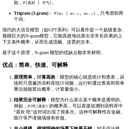
如，
。
P(真好 | 天气)
Trigram (3-gram)
：
，只考虑前两
P(wₘ | wₘ₋₂, wₘ₋₁)
个词。
现代的大语言模型（如GPT系列）可以看作是一个超级复杂、
规模巨大的N-gram模型，它能高效地估算出非常长距离的上
下文条件概率，从而生成流畅、连贯的文本。
基于这个原理，N-gram 模型的优缺点都非常鲜明。
优点：简单、快速、可解释
原理简单，计算高效
：模型的核心就是统计和查表，训
练时只需遍历语料库统计词频，运行时通过查表和简单
乘法就能算出概率，计算量很小。
结果完全可解释
：模型为什么算出某个概率是透明的。
例如，
的概率高，可以直接追溯到语料库中
P(吃|喜欢)
“喜欢 吃”这对词出现了很多次。这种可解释性在金融、
医疗等严谨领域很有价值。
在小规模、领域明确的场景下效果不错
：对于语法规