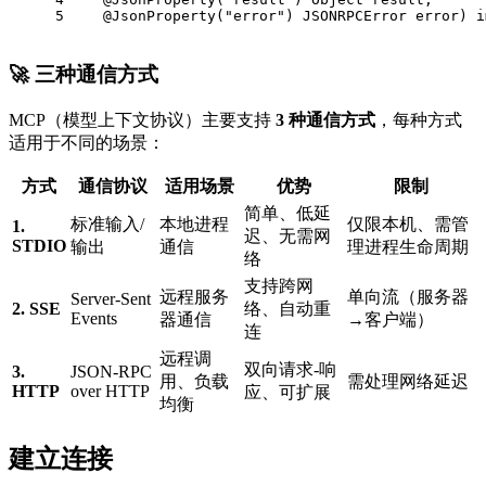
5
    @JsonProperty("error") JSONRPCError error) i
🚀 三种通信方式
MCP（模型上下文协议）主要支持
3 种通信方式
，每种方式
适用于不同的场景：
方式
通信协议
适用场景
优势
限制
简单、低延
标准输入/
本地进程
仅限本机、需管
1.
迟、无需网
STDIO
输出
通信
理进程生命周期
络
支持跨网
远程服务
单向流（服务器
Server-Sent
2. SSE
络、自动重
Events
器通信
→客户端）
连
远程调
双向请求-响
3.
JSON-RPC
用、负载
需处理网络延迟
HTTP
over HTTP
应、可扩展
均衡
建立连接