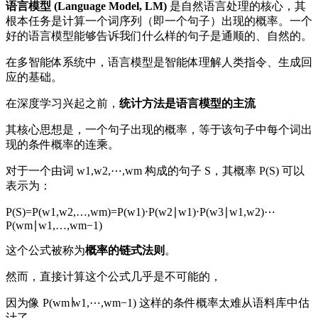
语言模型 (Language Model, LM)
是自然语言处理的核心，其
根本任务是计算一个词序列（即一个句子）出现的概率。一个
好的语言模型能够告诉我们什么样的句子是通顺的、自然的。
在多智能体系统中，语言模型是智能体理解人类指令、生成回
应的基础。
在深度学习兴起之前，
统计方法是语言模型的主流
其核心思想是，一个句子出现的概率，等于该句子中每个词出
现的条件概率的连乘。
对于一个由词 w1,w2,⋯,wm 构成的句子 S，其概率 P(S) 可以
表示为：
P(S)=P(w1,w2,…,wm)=P(w1)⋅P(w2∣w1)⋅P(w3∣w1,w2)⋯
P(wm∣w1,…,wm−1)
这个公式被称为
概率的链式法则
。
然而，直接计算这个公式几乎是不可能的，
因为像 P(wm∣w1,⋯,wm−1) 这样的条件概率太难从语料库中估
计了，